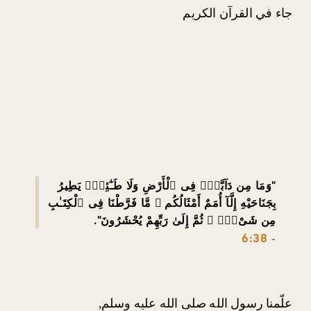
جاء في القرآن الكريم 
"
وَمَا مِن دَآبَّةٍۢ فِى ٱلْأَرْضِ وَلَا طَـٰٓئِرٍۢ يَطِيرُ
بِجَنَاحَيْهِ إِلَّآ أُمَمٌ أَمْثَالُكُم ۚ مَّا فَرَّطْنَا فِى ٱلْكِتَـٰبِ
مِن شَىْءٍۢ ۚ ثُمَّ إِلَىٰ رَبِّهِمْ يُحْشَرُونَ
"
.
- 6:38
علّمنا رسول الله صلى الله عليه وسلم,