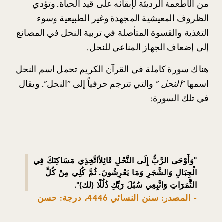
من الأطعمة الرديئة لإبقائه على قيد الحياة. وتؤدي 
الظروف المعيشية المجهدة وغير الطبيعية وسوء 
التغذية والقسوة المتأصلة في تربية النحل في المصانع 
إلى إضعاف الجهاز المناعي للنحل.
هناك سورة كاملة في القرآن الكريم تحمل اسم النحل 
اسمها 
"النحل
 " والتي تترجم حرفياً إلى "النحل". ويقال 
في تلك السورة: 
"وَأَوْحَى الرَّبُّ إِلَى النَّحْلِ
قَائِلاً
اتَّخِذِي مَسَاكِنَكَ فِي
الْجِبَالِ وَالشَّجَرِ وَمَا يَعْرِشُونَ. ثُمَّ كُلِي مِنْ كُلِّ
الثَّمَرَاتِ وَاتَّبِعِي سُبُلَ رَبِّكِ ذُلُلًا (لك)
"
.
- المصدر: سنن النسائي 4446، درجة: حسن