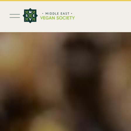
ف
ت
ح
ا
ل
ق
ا
ئ
م
ة