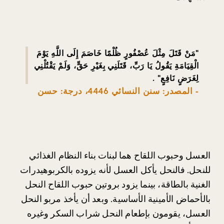
"
مَنْ قَتَلَ مِثْلَ عُصْفُورٍ ظُلْمًا خَاصَمَ إِلَى اللَّهِ يَوْمَ
الْقِيَامَةِ يَقُولُ يَا رَبِّ، قَتَلَنِي بِغَيْرِ حَقٍّ، وَلَمْ يَقْتُلْنِي
لِغَرَضٍ نَافِعٍ
" .
- المصدر: سنن النسائي 4446، درجة: حسن
العسل وحبوب اللقاح هما لبنات بناء النظام الغذائي 
للنحل. فالنحل يأكل العسل لأنه يزوده بالكربوهيدرات 
الغنية بالطاقة، بينما يزود بروتين حبوب اللقاح النحل 
بالأحماض الأمينية الأساسية. وبعد أن يأخذ مربو النحل 
العسل، يقومون بإطعام النحل شراب السكر وغيره 