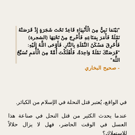
"
بَيْنَمَا نَبِيٌّ مِنَ الْأَنْبِيَاءِ قَاعِدٌ تَحْتَ شَجَرَةٍ إِذْ قَرَصَتْهُ
نَمْلَةٌ فَأَمَرَ بِمَتَاعِهِ فَأُخْرِجَ مِنْ تَحْتِهَا (الشجرة)
فَأُحْرِقَ مَسْكَنُ النَّمْلَةِ بِالنَّارِ. فَأَوْحَى اللَّهُ إِلَيْهِ:
"قَرَصَتْكَ نَمْلَةٌ وَاحِدَةٌ، فَأَهْلَكْتَ أُمَّةً مِنَ الْأُمَمِ تُسَبِّحُ
اللَّهَ
"
- صحيح البخاري
في الواقع، يُعتبر قتل النحلة في الإسلام من الكبائر.
عندما يحدث الكثير من قتل النحل في صناعة هذا
العسل في الوقت الحاضر، فهل لا يزال حلالاً
للاستهلاك؟