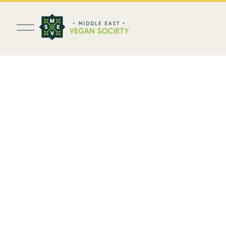
ف
ت
ح
ا
ل
ق
ا
ئ
م
ة