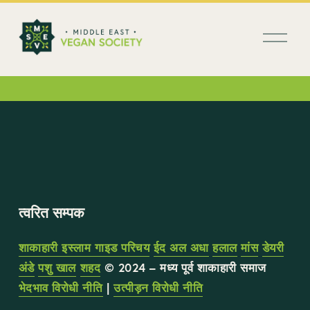
मे
नू
खो
लें
त्वरित सम्पक
शाकाहारी इस्लाम गाइड परिचय
ईद अल अधा
हलाल
मांस
डेयरी
अंडे
पशु खाल
शहद
 © 2024 – मध्य पूर्व शाकाहारी समाज 
भेदभाव विरोधी नीति
 | 
उत्पीड़न विरोधी नीति